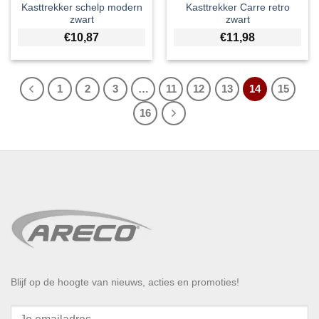
Kasttrekker schelp modern
Kasttrekker Carre retro
zwart
zwart
€
10,87
€
11,98
1
2
3
…
11
12
13
14
15
16
Blijf op de hoogte van nieuws, acties en promoties!