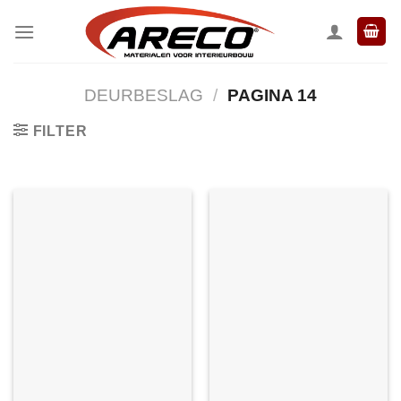
Ga
naar
inhoud
DEURBESLAG
/
PAGINA 14
FILTER