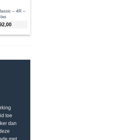
lassic – 4R –
las
92,00
rking
id toe
jker dan
 deze
rade met