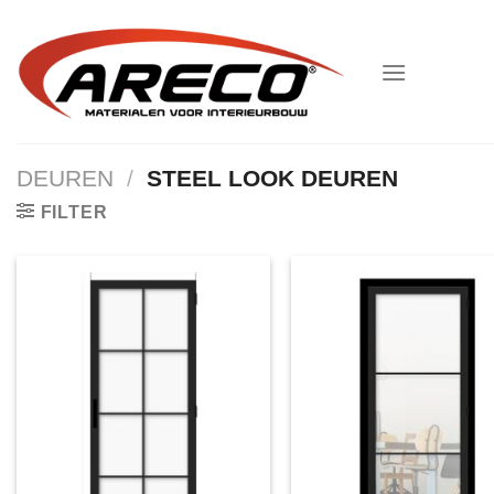
Ga
naar
inhoud
DEUREN
/
STEEL LOOK DEUREN
FILTER