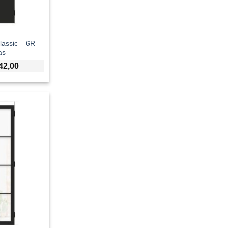
lassic – 6R –
as
42,00