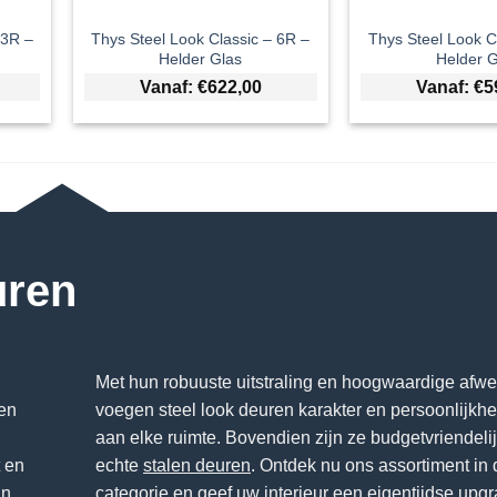
 3R –
Thys Steel Look Classic – 6R –
Thys Steel Look C
Helder Glas
Helder G
Vanaf:
€
622,00
Vanaf:
€
5
uren
,
Met hun robuuste uitstraling en hoogwaardige afwe
een
voegen steel look deuren karakter en persoonlijkhe
aan elke ruimte. Bovendien zijn ze budgetvriendeli
t en
echte
stalen deuren
. Ontdek nu ons assortiment in
in
categorie en geef uw interieur een eigentijdse upg