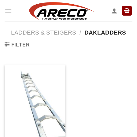
Ga
naar
inhoud
LADDERS & STEIGERS
/
DAKLADDERS
FILTER