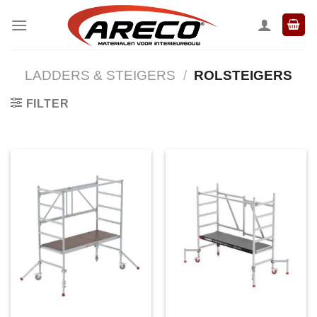
Ga
naar
inhoud
LADDERS & STEIGERS
/
ROLSTEIGERS
FILTER