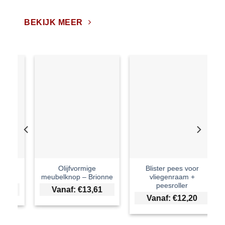
BEKIJK MEER
e
Blister pees voor
PVC dakgoot uitlaat
ionne
vliegenraam +
links
peesroller
61
€
10,40
Vanaf:
€
12,20