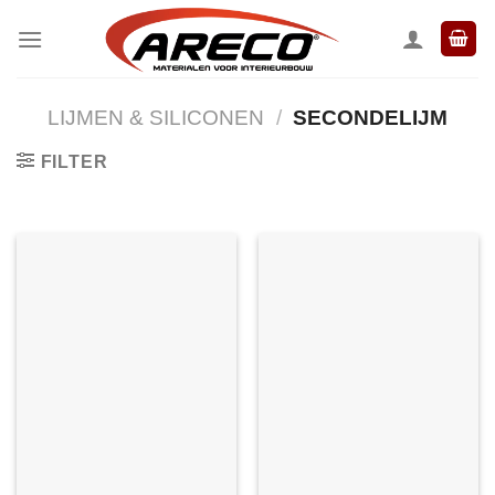
Ga
naar
inhoud
LIJMEN & SILICONEN
/
SECONDELIJM
FILTER