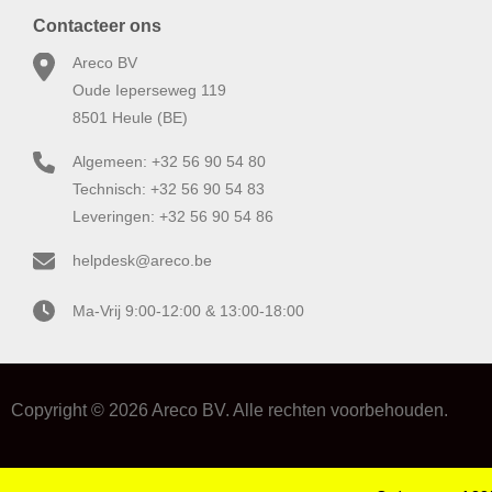
Contacteer ons
Areco BV
Oude Ieperseweg 119
8501 Heule (BE)
Algemeen: +32 56 90 54 80
Technisch: +32 56 90 54 83
Leveringen: +32 56 90 54 86
helpdesk@areco.be
Ma-Vrij 9:00-12:00 & 13:00-18:00
Copyright © 2026 Areco BV. Alle rechten voorbehouden.