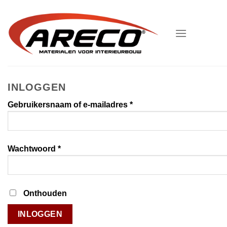
Ga
naar
inhoud
INLOGGEN
Vereist
Gebruikersnaam of e-mailadres
*
Vereist
Wachtwoord
*
Onthouden
INLOGGEN