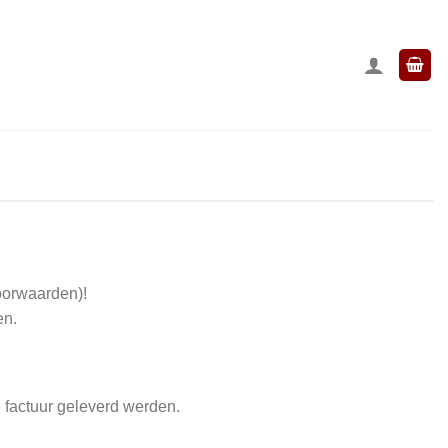
oorwaarden)!
en.
 factuur geleverd werden.