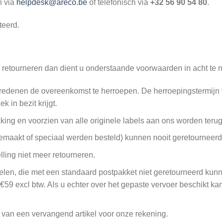
n via
helpdesk@areco.be
of telefonisch via
+32 56 90 54 80
.
teerd.
te retourneren dan dient u onderstaande voorwaarden in acht te
redenen de overeenkomst te herroepen. De herroepingstermijn v
 in bezit krijgt.
king en voorzien van alle originele labels aan ons worden teru
gemaakt of speciaal werden besteld) kunnen nooit geretourneer
ling niet meer retourneren.
ikelen, die met een standaard postpakket niet geretourneerd ku
€59 excl btw. Als u echter over het gepaste vervoer beschikt ka
en van een vervangend artikel voor onze rekening.