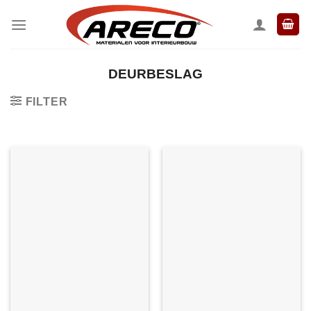
Ga
naar
inhoud
DEURBESLAG
FILTER