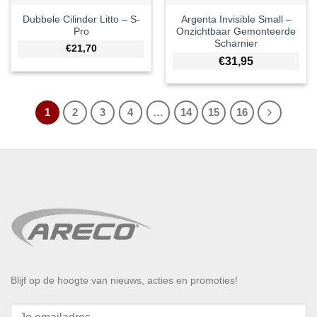
Dubbele Cilinder Litto – S-
Argenta Invisible Small –
Pro
Onzichtbaar Gemonteerde
Scharnier
€21,70
€
31,95
1
2
3
4
…
14
15
16
Blijf op de hoogte van nieuws, acties en promoties!