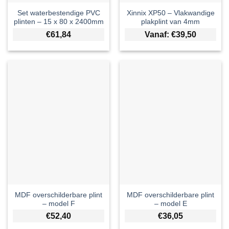
Set waterbestendige PVC
Xinnix XP50 – Vlakwandige
plinten – 15 x 80 x 2400mm
plakplint van 4mm
€
61,84
Vanaf:
€
39,50
MDF overschilderbare plint
MDF overschilderbare plint
– model F
– model E
€
52,40
€
36,05