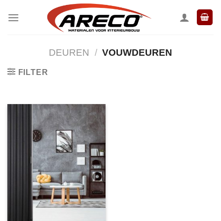
Ga
naar
inhoud
DEUREN
/
VOUWDEUREN
FILTER