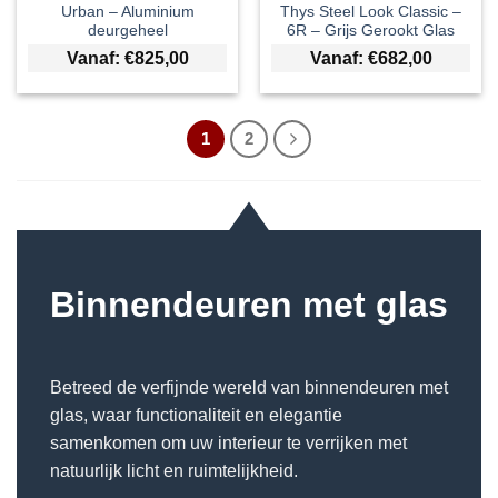
Urban – Aluminium
Thys Steel Look Classic –
deurgeheel
6R – Grijs Gerookt Glas
Vanaf:
€
825,00
Vanaf:
€
682,00
1
2
Binnendeuren met glas
Betreed de verfijnde wereld van binnendeuren met
glas, waar functionaliteit en elegantie
samenkomen om uw interieur te verrijken met
natuurlijk licht en ruimtelijkheid.