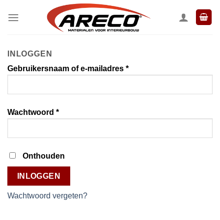
Ga
naar
inhoud
INLOGGEN
Vereist
Gebruikersnaam of e-mailadres
*
Vereist
Wachtwoord
*
Onthouden
INLOGGEN
Wachtwoord vergeten?