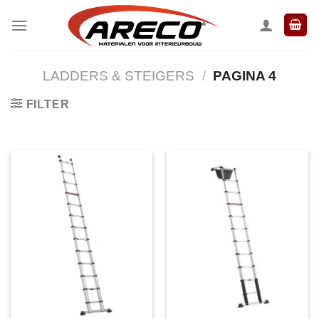
Ga
naar
inhoud
LADDERS & STEIGERS
/
PAGINA 4
FILTER