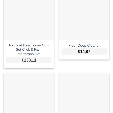
Rectavit BasicSpray Gun
Floor Deep Cleaner
Set Click & Fix –
€
14,87
starterspakket
€
138,11