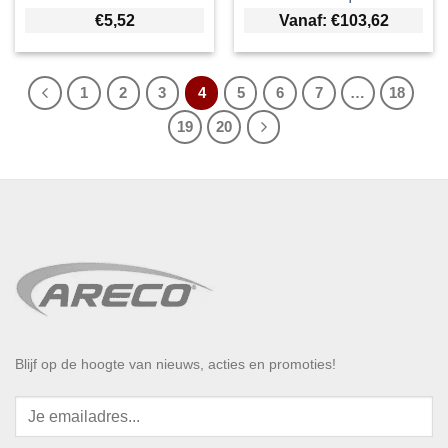
€
5,52
Vanaf:
€
103,62
1
2
3
4
5
6
7
…
18
19
20
Blijf op de hoogte van nieuws, acties en promoties!