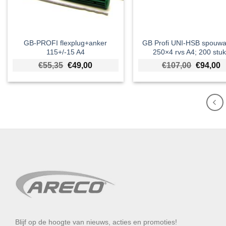
GB-PROFI flexplug+anker
GB Profi UNI-HSB spouwa
115+/-15 A4
250×4 rvs A4; 200 stu
Oorspronkelijke prijs was: €55,35.
Huidige prijs is: €49,00.
Oorspron
H
€
55,35
€
49,00
€
107,00
€
94,00
Blijf op de hoogte van nieuws, acties en promoties!