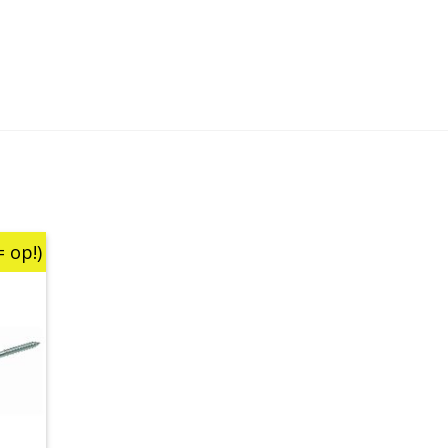
= op!)