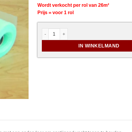
Wordt verkocht per rol van 26m²
Prijs = voor 1 rol
BerryAlloc Vochtscherm 200 μm aantal
IN WINKELMAND