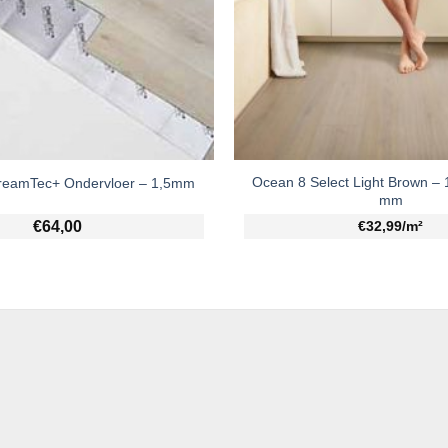
Ocean 8 Select Light Brown –
DreamTec+ Ondervloer – 1,5mm
mm
€
64,00
€32,99/m²