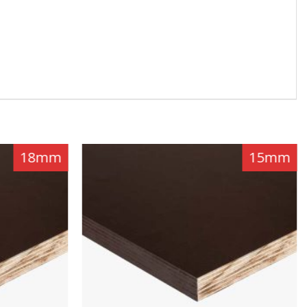
18mm
15mm