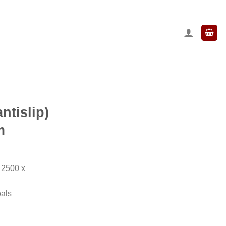
ntislip)
m
 2500 x
oals