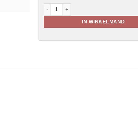
Dakplaat 33/250/1000mm - RAL 8019 aan
IN WINKELMAND