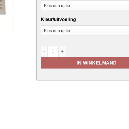
Kleur/uitvoering
Deurrooster - Renson 761 aantal
IN WINKELMAND