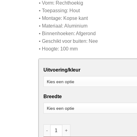
• Vorm: Rechthoekig
• Toepassing: Hout
• Montage: Kopse kant
• Materiaal: Aluminium
• Binnenhoeken: Afgerond
• Geschikt voor buiten: Nee
• Hoogte: 100 mm
Uitvoering/kleur
Breedte
Inkapschelp - ARGENT ALU Proslide Car