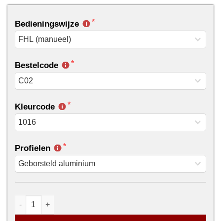
Bedieningswijze
Bestelcode
Kleurcode
Profielen
...
Lichttemperende plisségordijn - VELUX aantal