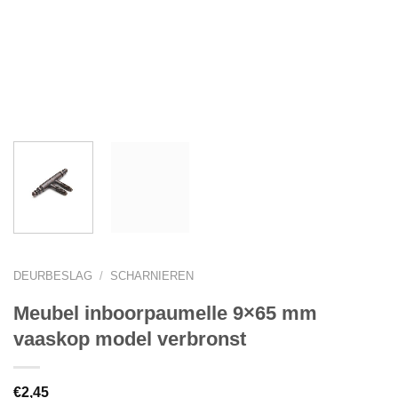
DEURBESLAG
/
SCHARNIEREN
Meubel inboorpaumelle 9×65 mm
vaaskop model verbronst
€
2,45