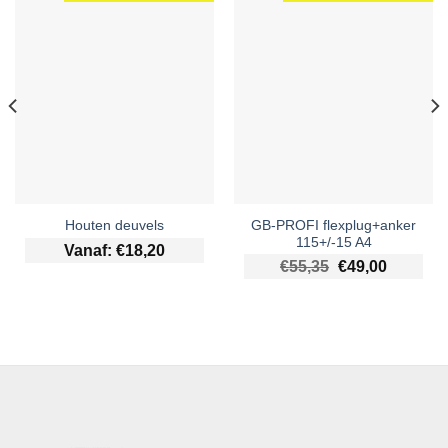
GB-PROFI flexplug+anker
Houten deuvels
115+/-15 A4
Vanaf:
€
18,20
Oorspronkelijke 
Huidige p
€
55,35
€
49,00