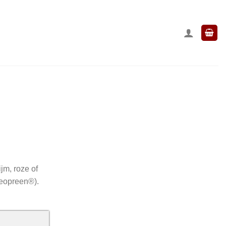
jm, roze of
Neopreen®).