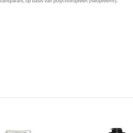
of transparant, op basis van polychloropreen (Neopreen®).