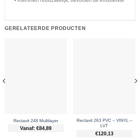
• Klemmen noodzakelijk, bevordert de eindsterkte
GERELATEERDE PRODUCTEN
Rectavit 263 PVC – VINYL –
Rectavit 248 Multilayer
LVT
Vanaf:
€
84,89
€
120,13