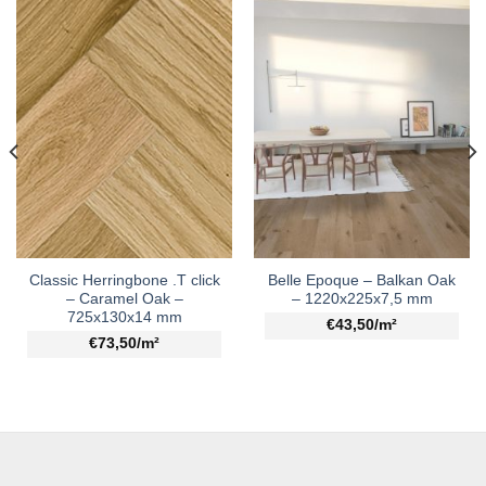
Classic Herringbone .T click
Belle Epoque – Balkan Oak
– Caramel Oak –
– 1220x225x7,5 mm
725x130x14 mm
€43,50/m²
€73,50/m²