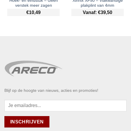
Hoek- en eindstuk – Geen
Xinnix XP50 – Vlakwandige
verstek meer zagen
plakplint van 4mm
€
10,49
Vanaf:
€
39,50
Blijf op de hoogte van nieuws, acties en promoties!