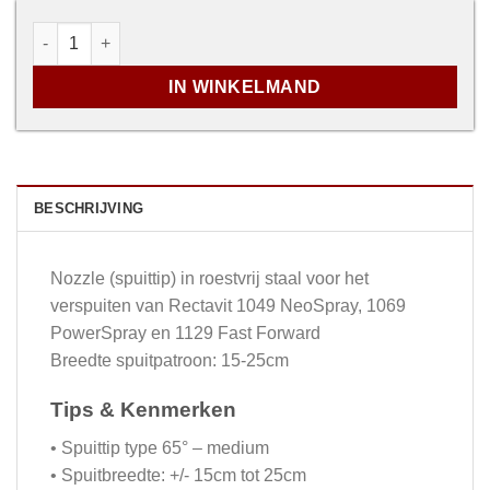
Spuittip 65 aantal
IN WINKELMAND
BESCHRIJVING
Nozzle (spuittip) in roestvrij staal voor het
verspuiten van Rectavit 1049 NeoSpray, 1069
PowerSpray en 1129 Fast Forward
Breedte spuitpatroon: 15-25cm
Tips & Kenmerken
• Spuittip type 65° – medium
• Spuitbreedte: +/- 15cm tot 25cm