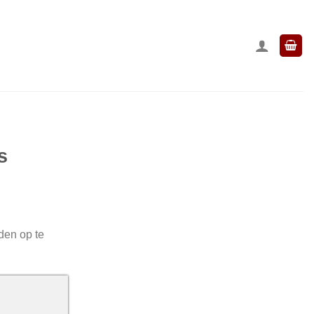
s
den op te