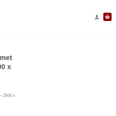
 met
00 x
– 2500 x