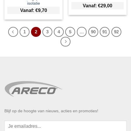
isolatie
Vanaf:
€
29,00
Vanaf:
€
9,70
1
2
3
4
5
…
90
91
92
Blijf op de hoogte van nieuws, acties en promoties!