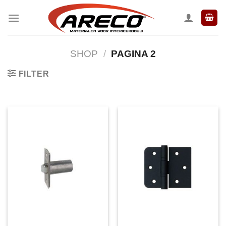
Ga
naar
inhoud
SHOP
/
PAGINA 2
FILTER