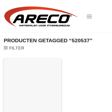
Ga
naar
inhoud
PRODUCTEN GETAGGED “520537”
FILTER