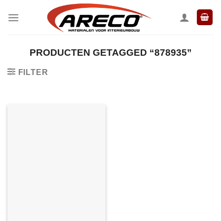
Ga
naar
inhoud
PRODUCTEN GETAGGED “878935”
FILTER