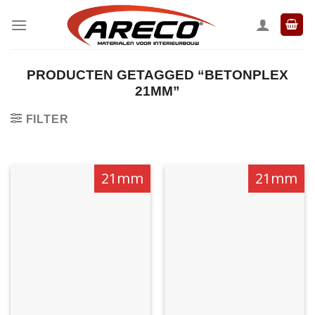
Ga
naar
inhoud
PRODUCTEN GETAGGED “BETONPLEX
21MM”
FILTER
21mm
21mm