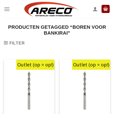
Ga
naar
inhoud
PRODUCTEN GETAGGED “BOREN VOOR
BANKIRAI”
FILTER
Outlet (op = op!)
Outlet (op = op!)