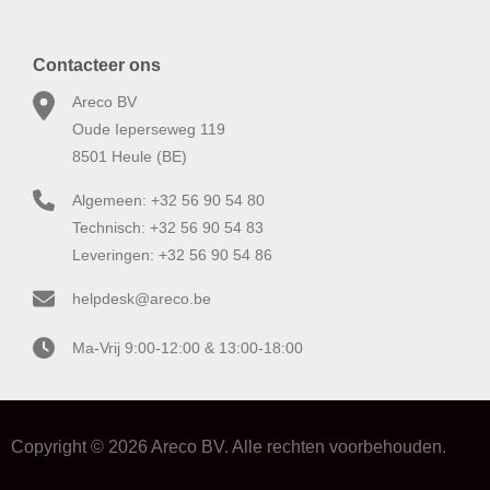
Contacteer ons
Areco BV
Oude Ieperseweg 119
8501 Heule (BE)
Algemeen: +32 56 90 54 80
Technisch: +32 56 90 54 83
Leveringen: +32 56 90 54 86
helpdesk@areco.be
Ma-Vrij 9:00-12:00 & 13:00-18:00
Copyright © 2026 Areco BV. Alle rechten voorbehouden.