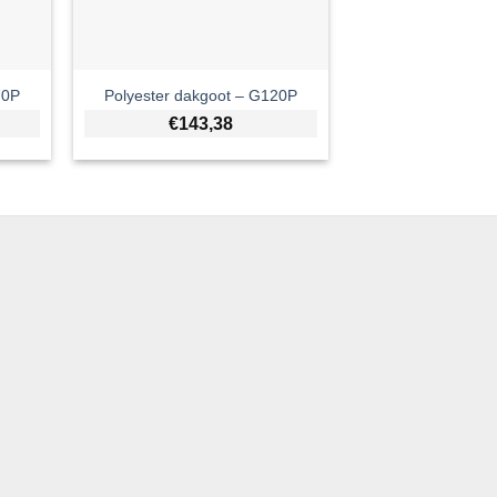
70P
Polyester dakgoot – G120P
€
143,38