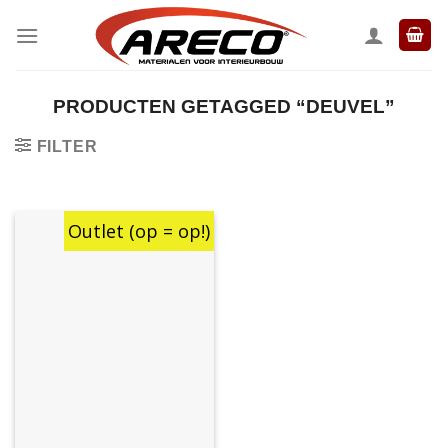
Ga
naar
inhoud
PRODUCTEN GETAGGED “DEUVEL”
FILTER
Outlet (op = op!)