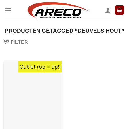
Ga
naar
inhoud
PRODUCTEN GETAGGED “DEUVELS HOUT”
FILTER
Outlet (op = op!)