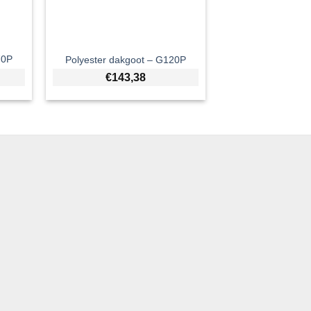
70P
Polyester dakgoot – G120P
€
143,38