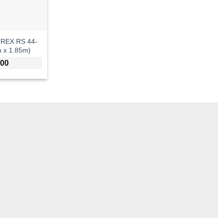
TREX RS 44-
 x 1.85m)
,00