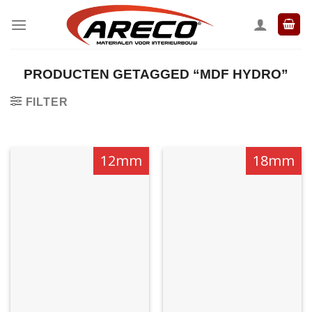
Ga
naar
inhoud
PRODUCTEN GETAGGED “MDF HYDRO”
FILTER
12mm
18mm