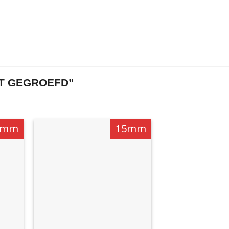
T GEGROEFD”
2mm
15mm