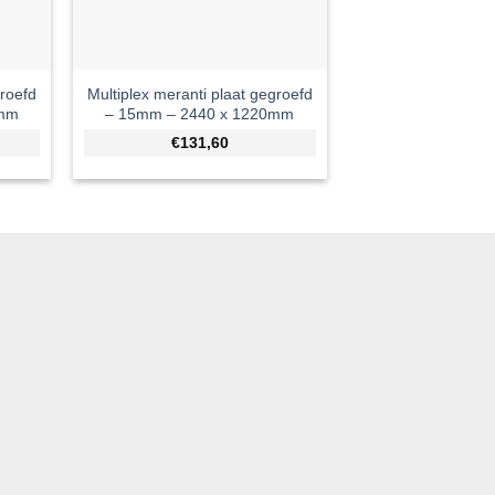
groefd
Multiplex meranti plaat gegroefd
0mm
– 15mm – 2440 x 1220mm
€131,60