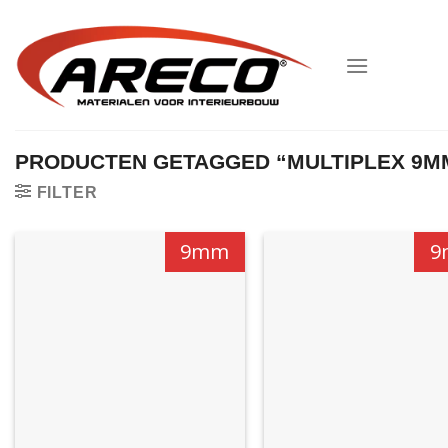
Ga
naar
inhoud
PRODUCTEN GETAGGED “MULTIPLEX 9M
FILTER
9mm
9