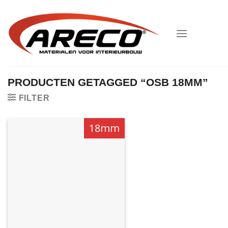
Ga
naar
inhoud
PRODUCTEN GETAGGED “OSB 18MM”
FILTER
18mm