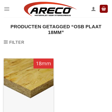
Ga
naar
inhoud
PRODUCTEN GETAGGED “OSB PLAAT
18MM”
FILTER
18mm