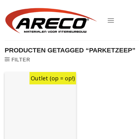
Ga
naar
inhoud
PRODUCTEN GETAGGED “PARKETZEEP”
FILTER
Outlet (op = op!)