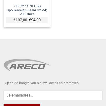
GB Profi UNI-HSB
spouwanker 250×4 rvs A4;
200 stuks
Oorspronkelijke prijs was: €107,00.
Huidige prijs is: €94,00.
€
107,00
€
94,00
Blijf op de hoogte van nieuws, acties en promoties!