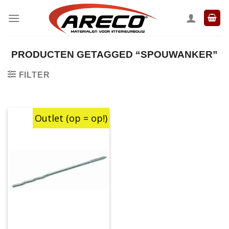
Ga
naar
inhoud
PRODUCTEN GETAGGED “SPOUWANKER”
FILTER
Outlet (op = op!)