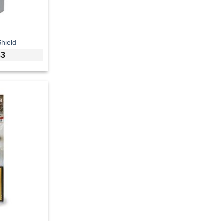
hield
33