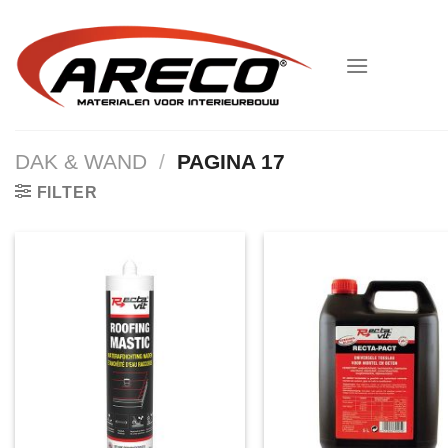
Ga
naar
inhoud
DAK & WAND
/
PAGINA 17
FILTER